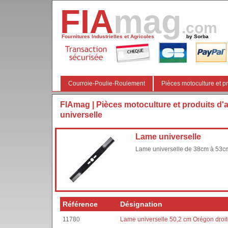
FIA
mag
.com
Fournitures Industrielles et Agricoles
by Sorba
Courroie-Poulie-Roulement
Pièces motoculture et pr
FIAmag
|
Pièces motoculture et produits d'a
universelle
Lame universelle
Lame universelle de 38cm à 53c
Référence
Désignation
11780
Lame universelle 50,2 cm Orégon droi