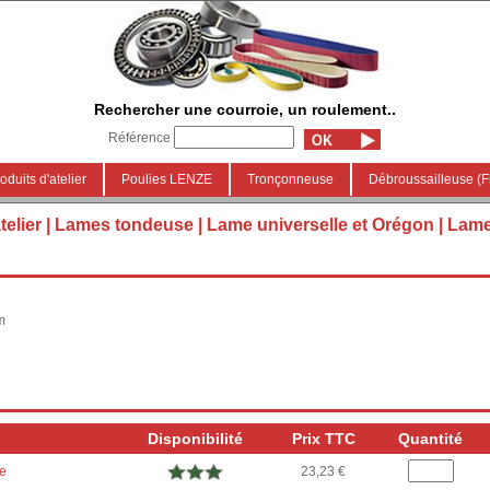
Rechercher une courroie, un roulement..
Référence
oduits d'atelier
Poulies LENZE
Tronçonneuse
Débroussailleuse (Fi
telier
|
Lames tondeuse
|
Lame universelle et Orégon
| Lam
m
Disponibilité
Prix TTC
Quantité
te
23,23 €