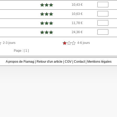
10,43 €
10,63 €
11,78 €
24,36 €
2-3 jours
4-6 jours
Page : [ 1 ]
A propos de Fiamag
|
Retour d'un article
|
CGV
|
Contact
|
Mentions légales