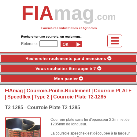
FIA
mag
.com
Fournitures Industrielles et Agricoles
Rechercher une courroie, un roulement..
Référence
Recherche roulements par dimensions
Vous souhaitez être appelé ?
Mon panier
FIAmag
|
Courroie-Poulie-Roulement
|
Courroie PLATE
|
Speedflex
|
Type 2
| Courroie Plate T2-1285
T2-1285 - Courroie Plate T2-1285
Courroie plate sans fin d'épaisseur 2.2mm et de
1285mm de longueur.
La courroie speedflex est découpée à la largeur