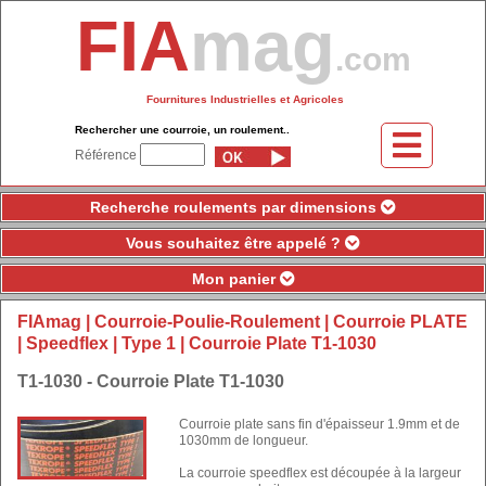
FIA
mag
.com
Fournitures Industrielles et Agricoles
Rechercher une courroie, un roulement..
Référence
Recherche roulements par dimensions
Vous souhaitez être appelé ?
Mon panier
FIAmag
|
Courroie-Poulie-Roulement
|
Courroie PLATE
|
Speedflex
|
Type 1
| Courroie Plate T1-1030
T1-1030 - Courroie Plate T1-1030
Courroie plate sans fin d'épaisseur 1.9mm et de
1030mm de longueur.
La courroie speedflex est découpée à la largeur