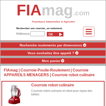
FIA
mag
.com
Fournitures Industrielles et Agricoles
Rechercher une courroie, un roulement..
Référence
Recherche roulements par dimensions
Vous souhaitez être appelé ?
Mon panier
FIAmag
|
Courroie-Poulie-Roulement
|
Courroie
APPAREILS MENAGERS
| Courroie robot culinaire
Courroie robot culinaire
Courroie robot culinaire et robot pour repas des
bébés