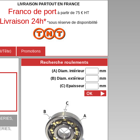
LIVRAISON PARTOUT EN FRANCE
Franco de port
à partir de 75 € HT
Livraison 24h*
*sous réserve de disponibilité
l/Tête)
Promotions
Recherche roulements
(A) Diam. intérieur
mm
(B) Diam. extérieur
mm
(C) Epaisseur
mm
SERIES,
ERIES,