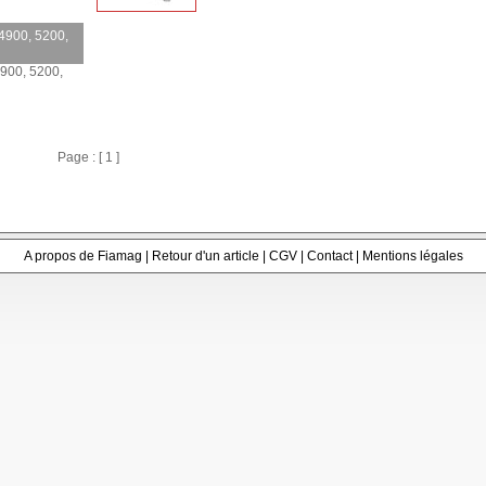
4900, 5200,
900, 5200,
Page : [ 1 ]
A propos de Fiamag
|
Retour d'un article
|
CGV
|
Contact
|
Mentions légales