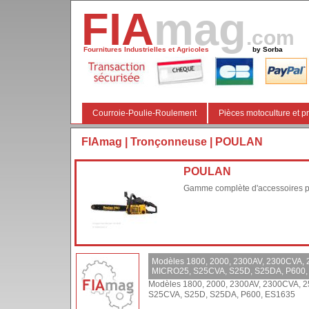
FIA
mag
.com
Fournitures Industrielles et Agricoles
by Sorba
Courroie-Poulie-Roulement
Pièces motoculture et pr
FIAmag
|
Tronçonneuse
| POULAN
POULAN
Gamme complète d'accessoires 
Modèles 1800, 2000, 2300AV, 2300CVA, 
MICRO25, S25CVA, S25D, S25DA, P600,
Modèles 1800, 2000, 2300AV, 2300CVA, 
S25CVA, S25D, S25DA, P600, ES1635