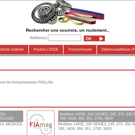
Rechercher une courroie, un roulement..
Référence
oduits d'atelier
Poulies LENZE
Tronçonneuse
Débroussailleuse (Fi
pour les tronçonneuses POULAN.
25A,
Modèles 1400E, 200 SERIES, 245, 375, 300 
 ES1635
306, 3400, 360, 361, 3700, 3800
25A, MICRO25,
Modèles 1400E, 200 SERIES, 245, 375, 300 S
306, 3400, 360, 361, 3700, 3800